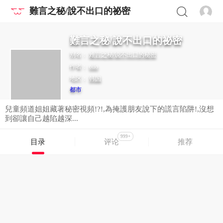
難言之秘/說不出口的祕密
難言之秘/說不出口的祕密
别名：
难言之秘/说不出口的秘密
作者：
oiio
地区：
韩国
都市
兒童頻道姐姐藏著秘密視頻!?!,為掩護朋友說下的謊言陷阱!,沒想
到卻讓自己越陷越深...
999+
目录
评论
推荐