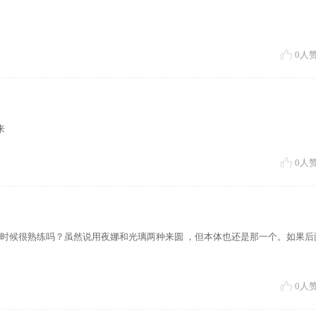
0
人
来
0
人
时候很熟练吗？虽然说用夜娜和光璃两种来圆 ，但本体也还是那一个。如果后
0
人