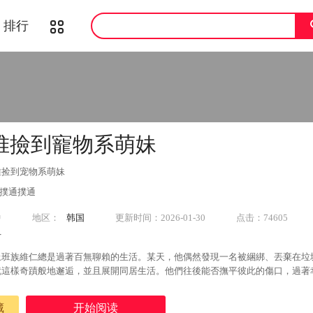
排行
堆撿到寵物系萌妹
堆捡到宠物系萌妹
&撲通撲通
中
地区：
韩国
更新时间：2026-01-30
点击：74605
市
上班族維仁總是過著百無聊賴的生活。某天，他偶然發現一名被綑綁、丟棄在垃
就這樣奇蹟般地邂逅，並且展開同居生活。他們往後能否撫平彼此的傷口，過著
藏
开始阅读