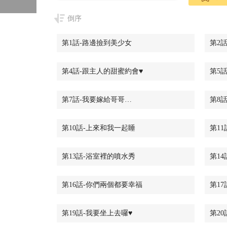
倒序
第1話-路邊撿到美少女
第2
第4話-跟主人的甜蜜約會♥
第5
第7話-我要嫁給哥哥…
第8
第10話-上來和我一起睡
第1
第13話-浴室裡的噴水秀
第1
第16話-你們兩個都要幸福
第1
第19話-我要坐上去囉♥
第2