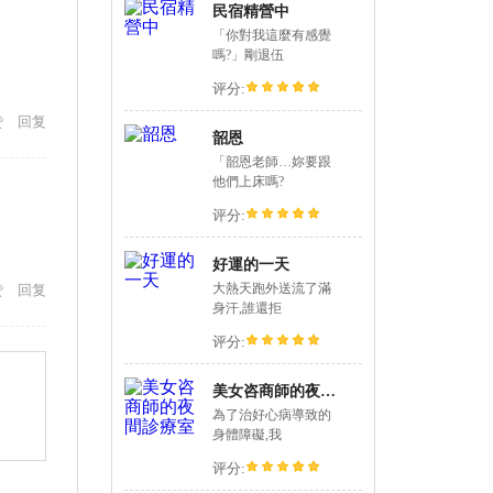
民宿精營中
「你對我這麼有感覺
嗎?」剛退伍
评分:
赞
回复
韶恩
「韶恩老師…妳要跟
他們上床嗎?
评分:
好運的一天
大熱天跑外送流了滿
赞
回复
身汗,誰還拒
评分:
美女咨商師的夜間診療室
為了治好心病導致的
身體障礙,我
评分: