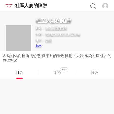
社區人妻的陷阱
社區人妻的陷阱
别名：
社区人妻的陷阱
作者：
MangoSteen&Yubu-Chobap
地区：
韩国
都市
因為創傷而扭曲的心態,讓平凡的管理員犯下大錯,成為社區住戶的
恐懼對象
999+
目录
评论
推荐